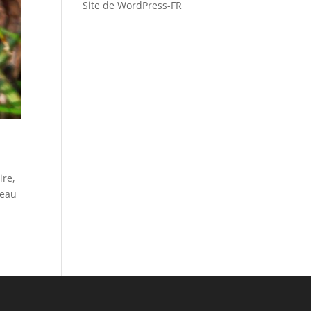
Site de WordPress-FR
ire,
veau