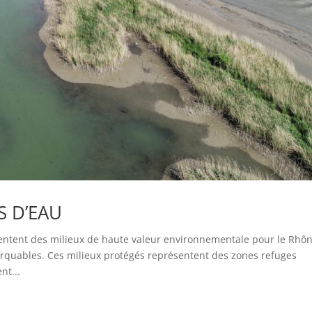
 D’EAU
sentent des milieux de haute valeur environnementale pour le Rhô
arquables. Ces milieux protégés représentent des zones refuges
nt...