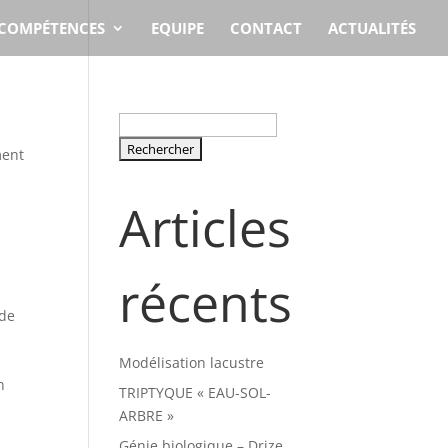
COMPÉTENCES
EQUIPE
CONTACT
ACTUALITÉS
Rechercher :
ment
Articles
récents
 de
Modélisation lacustre
n
TRIPTYQUE « EAU-SOL-
ARBRE »
Génie biologique – Drize